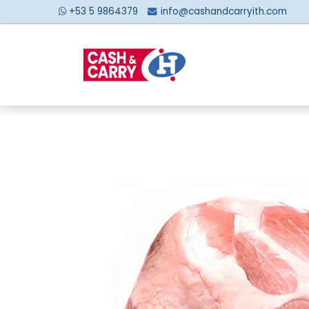
+53 5 9864379
info@cashandcarryith.com
Inicio
Sobre no