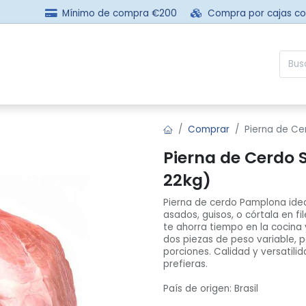
Mínimo de compra €200
Compra por cajas c
sotros
Comprar
Preguntas frecuentes
Contácta
Comprar
Pierna de Ce
Pierna de Cerdo 
22kg)
Pierna de cerdo Pamplona idea
asados, guisos, o córtala en fil
te ahorra tiempo en la cocina 
dos piezas de peso variable, 
porciones. Calidad y versatili
prefieras.
País de origen: Brasil