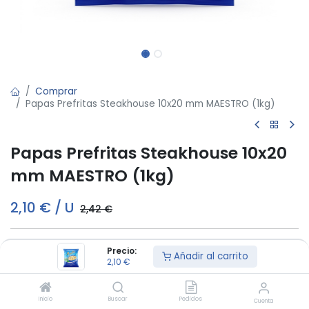
Comprar
Papas Prefritas Steakhouse 10x20 mm MAESTRO (1kg)
Papas Prefritas Steakhouse 10x20
mm MAESTRO (1kg)
2,10
€
/
U
2,42
€
Precio:
Añadir al carrito
Añadir al carrito
2,10
€
Este producto es vendido en cajas de 10
Inicio
Buscar
Pedidos
Cuenta