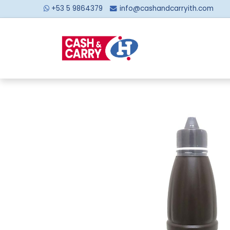
+53 5 9864379
info@cashandcarryith.com
Inicio
Sobre no