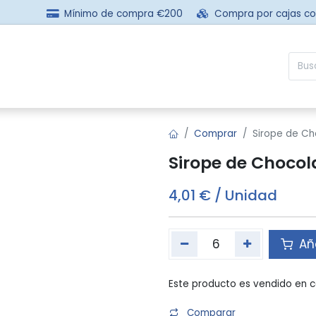
Mínimo de compra €200
Compra por cajas c
sotros
Comprar
Preguntas frecuentes
Contácta
Comprar
Sirope de C
Sirope de Choco
4,01
€
/
Unidad
Aña
Este producto es vendido en c
Comparar