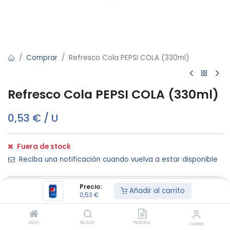
Comprar
Refresco Cola PEPSI COLA (330ml)
Refresco Cola PEPSI COLA (330ml)
0,53
€
/
U
Fuera de stock
Reciba una notificación cuando vuelva a estar disponible
Precio:
Términos y condiciones:
Añadir al carrito
0,53
€
Inicio
Buscar
Pedidos
Cuenta
Mínimo de
Entrega a
Calidad