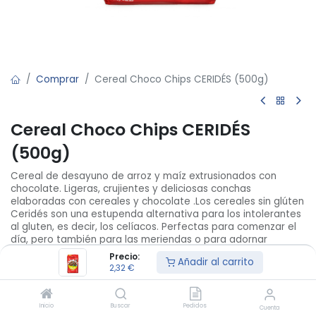
Comprar
Cereal Choco Chips CERIDÉS (500g)
Cereal Choco Chips CERIDÉS
(500g)
Cereal de desayuno de arroz y maíz extrusionados con
chocolate. Ligeras, crujientes y deliciosas conchas
elaboradas con cereales y chocolate .Los cereales sin glúten
Ceridés son una estupenda alternativa para los intolerantes
al gluten, es decir, los celíacos. Perfectas para comenzar el
día, pero también para las meriendas o para adornar
postres.
Precio:
Añadir al carrito
2,32
€
País de origen: España
2,32
€
/
U
Inicio
Buscar
Pedidos
Cuenta