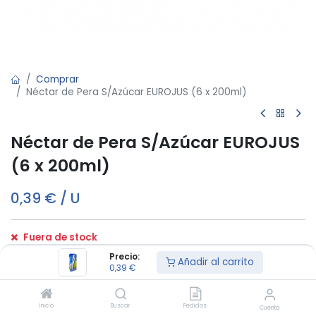
Comprar
Néctar de Pera S/Azúcar EUROJUS (6 x 200ml)
Néctar de Pera S/Azúcar EUROJUS
(6 x 200ml)
0,39
€
/
U
Fuera de stock
Reciba una notificación cuando vuelva a estar disponible
Precio:
Añadir al carrito
0,39
€
Términos y condiciones:
Inicio
Buscar
Pedidos
Cuenta