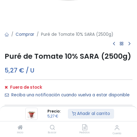
Comprar
Puré de Tomate 10% SARA (2500g)
Puré de Tomate 10% SARA (2500g)
5,27
€
/
U
Fuera de stock
Reciba una notificación cuando vuelva a estar disponible
Precio:
Términos y condiciones:
Añadir al carrito
5,27
€
Inicio
Buscar
Pedidos
Cuenta
Mínimo de
Entrega a
Calidad