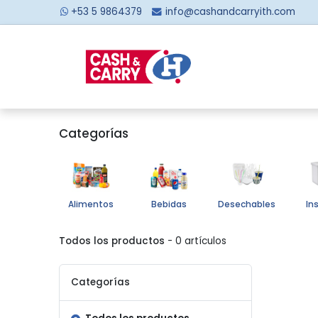
+53 5 9864379
info@cashandcarryith.com
Inicio
Sobre no
Categorías
Alimentos
Bebidas
Desechables
In
Todos los productos
- 0 artículos
Categorías