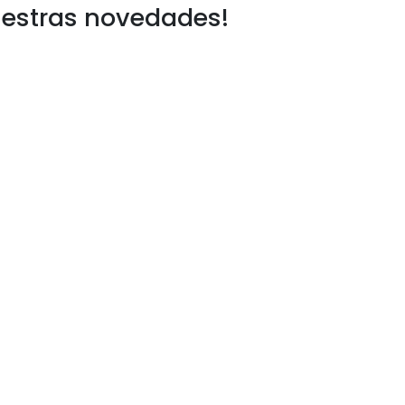
uestras novedades!
e alimentación, insumos y otros esenciales para el
ra plataforma digital permite a las empresas realizar
 un pedido de forma online para pasar a recogerlo en
ecimiento y el apoyo al comercio local, estamos aquí
rés
Suscríbete a nuestro boletín de
noticias!
os
ecuentes
ervicio
Redes Sociales