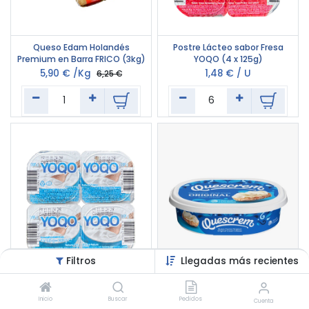
1
6
Queso Edam Holandés
Postre Lácteo sabor Fresa
Premium en Barra FRICO (3kg)
YOQO (4 x 125g)
5,90
€
/
Kg
1,48
€
/
U
6,25
€
Filtros
Llegadas más recientes
6
6
Postre Lácteo sabor Natural
Queso Crema Natural
S/Azúcar YOQO (4 x 125g)
QUESCREM (200g)
Inicio
Buscar
Pedidos
Cuenta