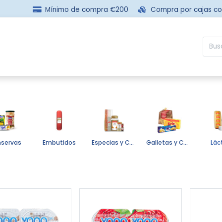
Mínimo de compra €200
Compra por cajas c
sotros
Comprar
Preguntas frecuentes
Contácta
servas
Embutidos
Especias y Condimentos
Galletas y Confituras
Lác