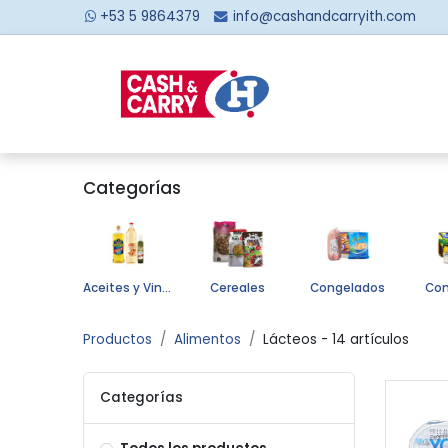
+53 5 9864379
info@cashandcarryith.com
Inicio
Sobre no
Categorías
Aceites y Vinagres
Cereales
Congelados
Con
Productos
Alimentos
Lácteos
- 14 artículos
Categorías