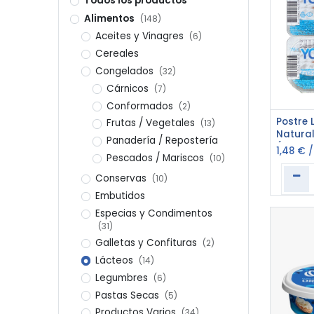
Todos los productos
Alimentos
(148)
Aceites y Vinagres
(6)
Cereales
Congelados
(32)
Cárnicos
(7)
Conformados
(2)
Bienvenidos a nuestra plataforma de eCommerce B2B
6
éxito de su negocio. Con el compromiso de facilitar 
Postre 
Frutas / Vegetales
(13)
pedidos en línea de manera eficiente y segura.
Natura
Panadería / Repostería
(4 x 12
1,48
€
​Para facilitar la experiencia del usuario, además 
Pescados / Mariscos
(10)
nuestro almacén en Berroa, garantizando así una exp
Conservas
(10)
para ser su socio de confianza en el abastecimiento
Embutidos
Especias y Condimentos
Nuestra
Atención al cliente
(31)
+53 5 9864379
Galletas y Confituras
(2)
Mapa
Ventas
Lácteos
(14)
+53 5 0966719
Horario 
Legumbres
(6)
Show room
Lunes a V
+53 7 7959075
Pastas Secas
(5)
8:30 am 
+53 7 7959017
Productos Varios
(34)