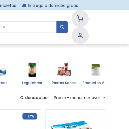
ompletas
Entrega a domicilio gratis
nos
teos
Legumbres
Pastas Secas
Productos Varios
Sal
Ordenado por :
Precio - menor a mayor
-17%