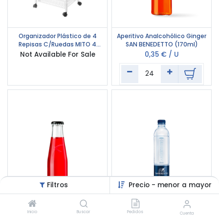
1
24
Organizador Plástico de 4
Aperitivo Analcohólico Ginger
Repisas C/Ruedas MITO 4
SAN BENEDETTO (170ml)
TONTARELLI
Not Available For Sale
0,35
€
/
U
Filtros
Precio - menor a mayor
24
28
Aperitivo Analcohólico Bitter
Agua Mineral Carbonatada
Inicio
Buscar
Pedidos
Cuenta
Rosso SAN BENEDETTO
Mini Tower SAN BENEDETTO